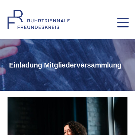
Zum
Inhalt
M
springen
Ruhrtriennale Freundeskr
Einladung Mitgliederversammlung